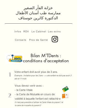
خزانة الفأر الصغير
ممارسة طب أسنان الأطفال
الدكتورة كاثرين جوستاف
Infos
RDV
Le Cabinet
Les soins
Conseils
Pros de Santé
Bilan M'TDents :
conditions d'acceptation
Votre enfant doit avoir plus de 3 ans.
Exemple : invitation pour les 3 ans --> votre enfant ne doit pas avoir 2
ans et 11 mois
Vous devez venir avec :
- la Carte Vitale
- la Carte de Mutuelle en cours de
validité à laquelle l'enfant est rattaché·e
Il n'est pas possible d'utiliser la Carte Vitale du parent 1 et
la carte de mutuelle du parent 2