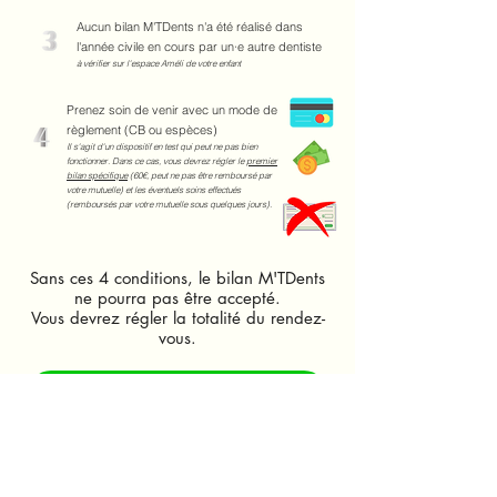
Aucun bilan M'TDents n'a été réalisé dans
l'année civile en cours par un·e autre dentiste
à vérifier sur l'espace Améli de votre enfant
Prenez soin de venir avec un mode de
règlement (CB ou espèces)
Il s'agit d'un dispositif en test qui peut ne pas bien
fonctionner. Dans ce cas, vous devrez régler le
premier
bilan spécifique
(60€, peut ne pas être remboursé par
votre mutuelle) et les éventuels soins effectués
(remboursés par votre mutuelle sous quelques jours).
Sans ces 4 conditions, le bilan M'TDents
ne pourra pas être accepté.
Vous devrez régler la totalité du rendez-
vous.
C'est tout bon ? Cliquez ici !