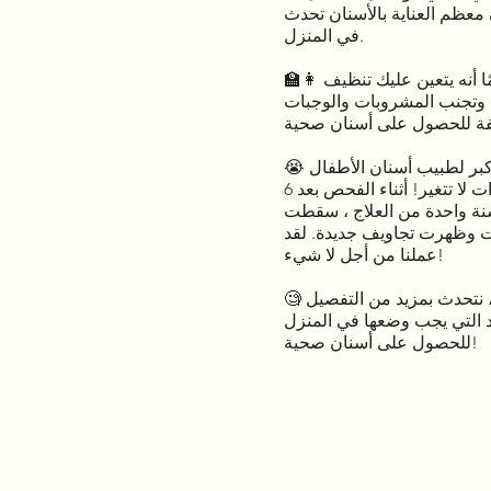
ن معظم العناية بالأسنان تحدث
في المنزل.
👩‍🏫 لا يعرف الآباء دائمًا أنه يتعين عليك تنظيف
 ، وتجنب المشروبات والوجبات
😭 ليس هناك فشل أكبر لطبيب أسنان الأطفال
من رؤية أن العادات لا تتغير! أثناء الفحص بعد 6
نة واحدة من العلاج ، سقطت
وظهرت تجاويف جديدة. لقد
عملنا من أجل لا شيء!
🧐 في هذا المنشور ، نتحدث بمزيد من التفصيل
 التي يجب وضعها في المنزل
للحصول على أسنان صحية!