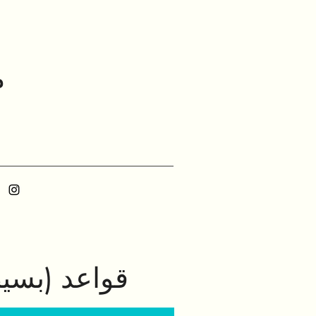
م
3 قواعد (بس