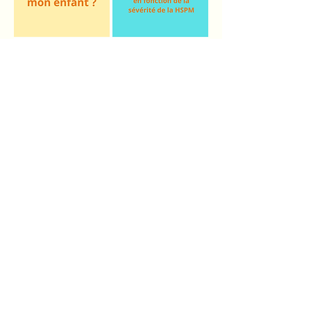
♠ ️ ♦ في عائلة عيوب المينا ، أقدم لكم ... The
HSPM! ♣ ️ ♥ ️
💁‍♀️ يمكننا القول أنه يشبه إلى حد ما ابن عم MIH
الصغير! (انظر المنشور أدناه 👇).
👩‍🏫 HSPM (يُسمى سابقًا DMH) أو المولي
الأولي الثانوي ناقص المعادن هو عيب في تصنيع
المينا يؤثر على: واحد على الأقل من الأضراس
الأربعة الأولى المؤقتة ونادرًا ما تكون الأنياب
المؤقتة. 👶🦷
🤓 هو عيب متعدد العوامل يظهر أثناء الحمل أو
حول الولادة.
😿 المينا رديئة الجودة: توجد بقع معتمة تتراوح من