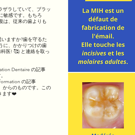
はザラザラしていて、ブラッ
に敏感です。もちろ
復は、従来の歯よりも
と思いますか?歯を守るた
うに、かかりつけの歯
医! 🥰) と連絡を取っ
on Dentaire の記事
す。
formation の記事
回顧と展望」からのものです。この
ます❤️