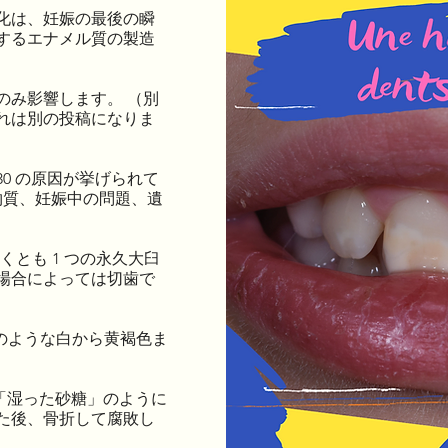
低石灰化は、妊娠の最後の瞬
生するエナメル質の製造
にのみ影響します。 （別
れは別の投稿になりま
 30 の原因が挙げられて
物質、妊娠中の問題、遺
少なくとも 1 つの永久大臼
と、場合によっては切歯で
クのような白から黄褐色ま
が「湿った砂糖」のように
た後、骨折して腐敗し