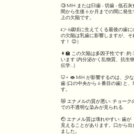
🧐 MIH または臼歯 - 切歯 - 
間から生後 6 か月までの間に発
上の欠陥です。
👉 6歳頃に生えてくる最後の歯
の欠陥は乳歯に影響しますが、そ
す！ 😉）
👩‍🏫 この欠陥は多因子性です: 約
います (内分泌かく乱物質、抗生
伝学...)
🦷+ 👄 MIH が影響するのは、
歯 (口の中央から 6 番目の歯) 
す。
😿 エナメルの質が悪い: チョー
での不透明な染みが見られる.
🤕 エナメル質は壊れやすい: 歯
見えることがあります。口から出
ました。