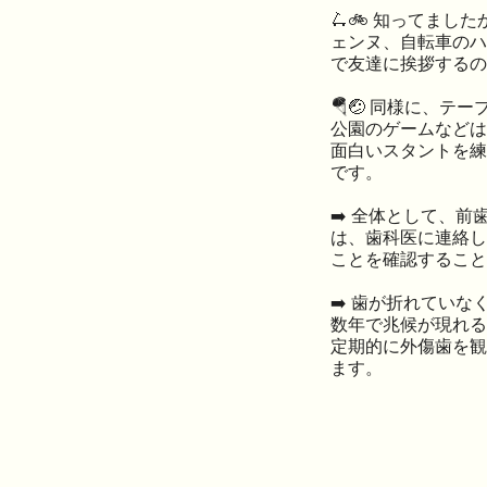
🛴🚲 知ってまし
ェンヌ、自転車のハ
で友達に挨拶するの
🪂🤕 同様に、テ
公園のゲームなどは
面白いスタントを練
です。
➡️ 全体として、
は、歯科医に連絡し
ことを確認すること
➡️ 歯が折れてい
数年で兆候が現れる
定期的に外傷歯を観
ます。