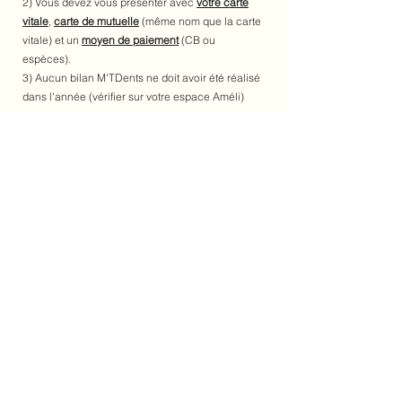
2) Vous devez vous présenter avec
votre carte
vitale
,
carte de mutuelle
(même nom que la carte
vitale)
et un
moyen de paiement
(CB ou
espèces).
3) Aucun bilan M'TDents ne doit avoir été réalisé
dans l'année (vérifier sur votre espace Améli)
4) Prévoyez un moyen de paiement (CB ou
espèces) au cas où le bilan M'TDents ne soit pas
valide.
Premier bilan spécifique : 60€ non remboursés si
enfant non éligible au bilan M'TDents
Pour plus d'informations, cliquez
ici
Nous n'acceptons pas les chèques.
Les moyens de paiement disponibles au cabinet
sont l'espèce et la carte bancaire.
専門のオフィスで予約を取り、数