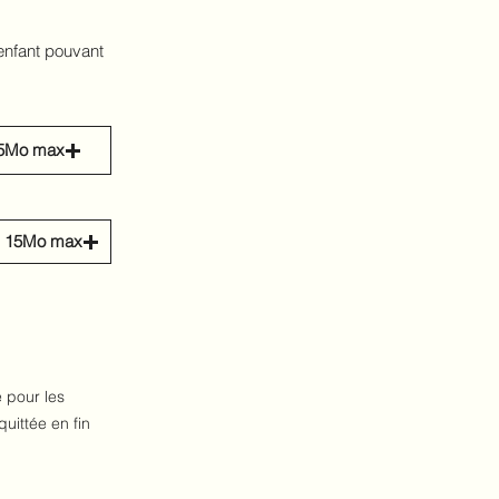
enfant pouvant
 15Mo max
.) 15Mo max
 pour les
uittée en fin