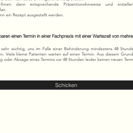
hnen dann entsprechende Präventionshinweise und erstell
lan.
nn ein Rezept ausgestellt werden.
baren einen Termin in einer Fachpraxis mit einer Wartezeit von mehr
sehr wichtig, uns im Falle einer Behinderung mindestens 48 Stund
en. Viele kleine Patienten warten auf einen Termin. Aus diesem Grund
ng oder Absage eines Termins vor 48 Stunden leider keinen neuen Ter
Schicken