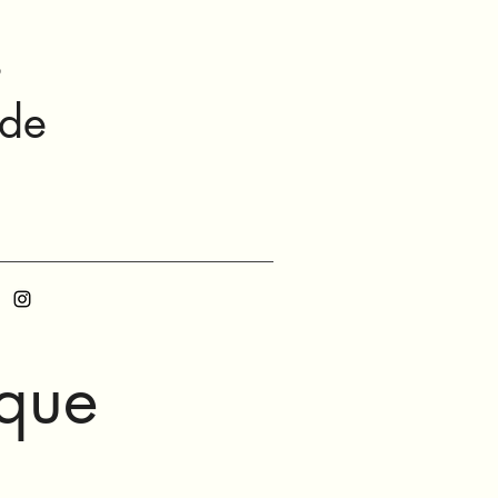
s
nde
ique