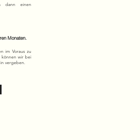
en dann einen
eren Monaten.
en im Voraus zu
 können wir bei
min vergeben.