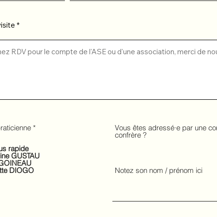
isite
raticienne
*
Vous êtes adressé·e par une co
confrère ?
us rapide
rine GUSTAU
a GOINEAU
otte DIOGO