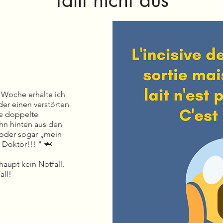
fällt nicht aus
 Woche erhalte ich
der einen verstörten
ine doppelte
ahn hinten aus den
oder sogar „mein
 Doktor!!! " 🦈
haupt kein Notfall,
all!