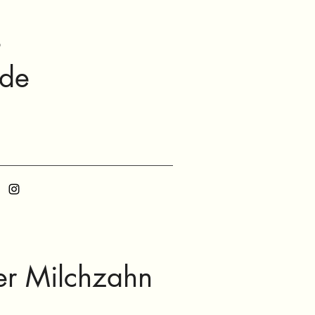
s
nde
er Milchzahn