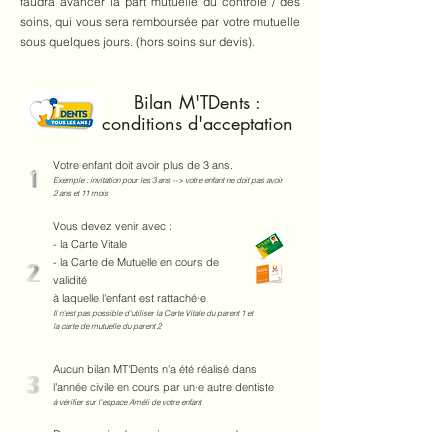
faudra avancer la part mutuelle du contrôle / des
soins, qui vous sera remboursée par votre mutuelle
sous quelques jours. (hors soins sur devis).
Bilan M'TDents :
conditions d'acceptation
Votre enfant doit avoir plus de 3 ans.
Exemple : invitation pour les 3 ans --> votre enfant ne doit pas avoir
2 ans et 11 mois
Vous devez venir avec :
- la Carte Vitale
- la Carte de Mutuelle en cours de
validité
à laquelle l'enfant est rattaché·e
Il n'est pas possible d'utiliser la Carte Vitale du parent 1 et
la carte de mutuelle du parent 2
Aucun bilan MT'Dents n'a été réalisé dans
l'année civile en cours par un·e autre dentiste
à vérifier sur l'espace Améli de votre enfant
Prenez soin de venir avec un mode