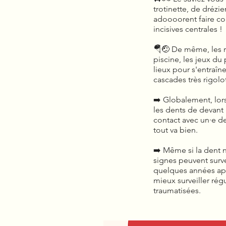
trotinette, de drézi
adoooorent faire co
incisives centrales !
🪂🤕 De même, les r
piscine, les jeux du 
lieux pour s'entraîn
cascades très rigolot
➡️ Globalement, lors
les dents de devant 
contact avec un·e de
tout va bien.
➡️ Même si la dent n
signes peuvent surv
quelques années aprè
mieux surveiller rég
traumatisées.