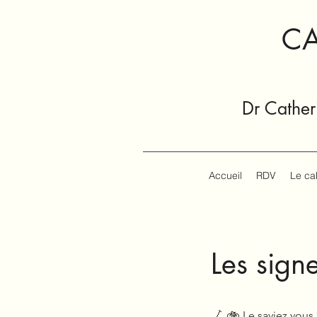
CA
Dr Cather
Accueil
RDV
Le ca
Les sign
🛴🚲 Le saviez vous