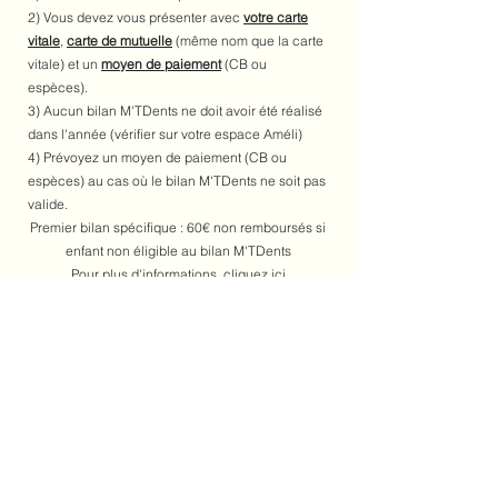
2) Vous devez vous présenter avec
votre carte
vitale
,
carte de mutuelle
(même nom que la carte
vitale)
et un
moyen de paiement
(CB ou
espèces).
3) Aucun bilan M'TDents ne doit avoir été réalisé
dans l'année (vérifier sur votre espace Améli)
4) Prévoyez un moyen de paiement (CB ou
espèces) au cas où le bilan M'TDents ne soit pas
valide.
Premier bilan spécifique : 60€ non remboursés si
enfant non éligible au bilan M'TDents
Pour plus d'informations, cliquez
ici
Nous n'acceptons pas les chèques.
Les moyens de paiement disponibles au cabinet
sont l'espèce et la carte bancaire.